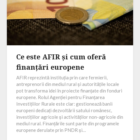
Ce este AFIR și cum oferă
finanțări europene
AFIR reprezintă instituția prin care fermierii,
antreprenorii din mediul rural și autoritățile locale
pot transforma idei în proiecte finanțate din fonduri
europene. Rolul Agenției pentru Finanțarea
Investițiilor Rurale este clar: gestionează banii
europeni dedicați dezvoltării satului românesc,
investițiilor agricole și activităților non-agricole din
mediul rural. Finanțările sunt parte din programele
europene derulate prin PNDR și…