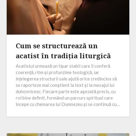
Cum se structurează un
acatist în tradiția liturgică
Acatistul urmează un tipar stabil care îi conferă
coerență, ritm și profunzime teologică, iar
înțelegerea structurii sale ajută orice credincios să
se raporteze mai conștient la text și la mesajul lui
duhovnicesc. Fiecare parte este așezată precis, cu
rol bine definit, formând un parcurs spiritual care
începe cu chemarea lui Dumnezeu și se continuă cu…