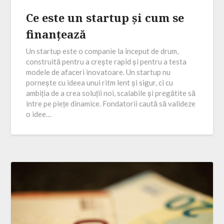
Ce este un startup și cum se
finanțează
Un startup este o companie la început de drum,
construită pentru a crește rapid și pentru a testa
modele de afaceri inovatoare. Un startup nu
pornește cu ideea unui ritm lent și sigur, ci cu
ambiția de a crea soluții noi, scalabile și pregătite să
intre pe piețe dinamice. Fondatorii caută să valideze
o idee…