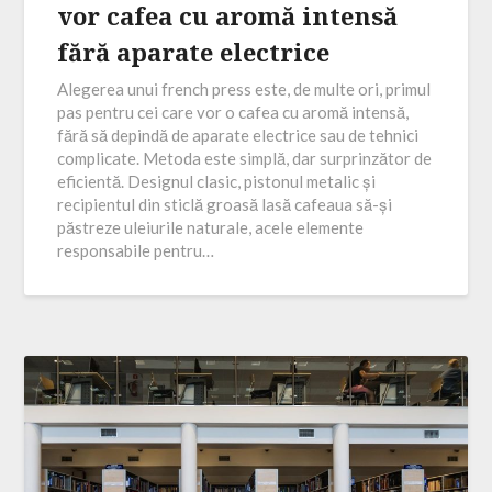
vor cafea cu aromă intensă
fără aparate electrice
Alegerea unui french press este, de multe ori, primul
pas pentru cei care vor o cafea cu aromă intensă,
fără să depindă de aparate electrice sau de tehnici
complicate. Metoda este simplă, dar surprinzător de
eficientă. Designul clasic, pistonul metalic și
recipientul din sticlă groasă lasă cafeaua să-și
păstreze uleiurile naturale, acele elemente
responsabile pentru…