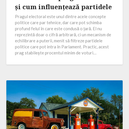
și cum influențează partidele
Pragul electoral este unul dintre acele concepte
politice care par tehnice, dar care pot schimba
profund felul în care este condusă o țară. El nu
reprezintă doar o cifră arbitrară, ci un mecanism de
echilibrare a puterii, menit să filtreze partidele
politice care pot intra în Parlament. Practic, acest
prag stabilește procentul minim de voturi…