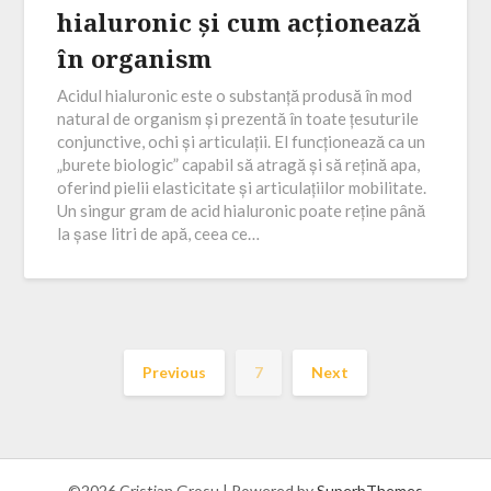
hialuronic și cum acționează
în organism
Acidul hialuronic este o substanță produsă în mod
natural de organism și prezentă în toate țesuturile
conjunctive, ochi și articulații. El funcționează ca un
„burete biologic” capabil să atragă și să rețină apa,
oferind pielii elasticitate și articulațiilor mobilitate.
Un singur gram de acid hialuronic poate reține până
la șase litri de apă, ceea ce…
Previous
7
Next
©2026 Cristian Grosu
| Powered by
SuperbThemes