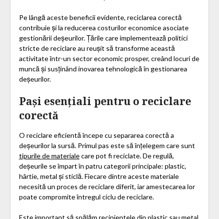
Pe lângă aceste beneficii evidente, reciclarea corectă
contribuie și la reducerea costurilor economice asociate
gestionării deșeurilor. Țările care implementează politici
stricte de reciclare au reușit să transforme această
activitate într-un sector economic prosper, creând locuri de
muncă și susținând inovarea tehnologică în gestionarea
deșeurilor.
Pași esențiali pentru o reciclare
corectă
O reciclare eficientă începe cu separarea corectă a
deșeurilor la sursă. Primul pas este să înțelegem care sunt
tipurile de materiale
care pot fi reciclate. De regulă,
deșeurile se împart în patru categorii principale: plastic,
hârtie, metal și sticlă. Fiecare dintre aceste materiale
necesită un proces de reciclare diferit, iar amestecarea lor
poate compromite întregul ciclu de reciclare.
Este important să spălăm recipientele din plastic sau metal