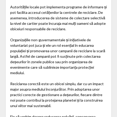
Autoritățile locale pot implementa programe de informare și
pot facilita accesul cetățenilor la centrele de reciclare. De
asemenea, introducerea de sisteme de colectare selectivă
la nivel de cartier poate încuraja mai mulți oameni să adopte
obiceiuri responsabile de reciclare.
Organizațiile non-guvernamentale și inițiativele de
voluntariat pot juca și ele un rol esențial în educarea
populației și promovarea unor campanii de reciclare la scară
largă. Astfel de campanii pot fi susținute prin colectarea
deșeurilor în zonele publice sau prin organizarea de
evenimente care să sublinieze importanța protecției
mediului.
Reciclarea corectă este un obicei simplu, dar cu un impact
major asupra mediului înconjurător. Prin adoptarea unor
practici corecte de gestionare a deșeurilor, fiecare dintre
noi poate contribui la protejarea planetei și la construirea
unui viitor mai sustenabil.
Fie că vorbim despre reducerea poluării, conservarea