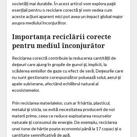
societăți mai durabile. În acest articol vom explora pașii
esențiali pentru o reciclare corectă și vom vedea cum
aceste acțiuni aparent mici pot avea un impact global major
asupra mediului înconjurător.
Importanța reciclării corecte
pentru mediul înconjurător
Reciclarea corectă contribuie la reducerea cantității de
deșeuri care ajung în gropile de gunoi și, implicit, la
scăderea emisiilor de gaze cu efect de seră. Deșeurile care
nu sunt gestionate corespunzător poluează solul, aerul și
apele subterane, afectând echilibrul natural al
ecosistemelor.
Prin reciclarea materialelor, cum ar fi hârtia, plasticul,
metalul și sticla, se evită necesitatea producerii de noi
materii prime, ceea ce reduce exploatarea resurselor
naturale și consumul de energie. De exemplu, reciclarea
unei tone de hârtie poate economisi până la 17 copaci și o
cantitate semnificativă de apă.