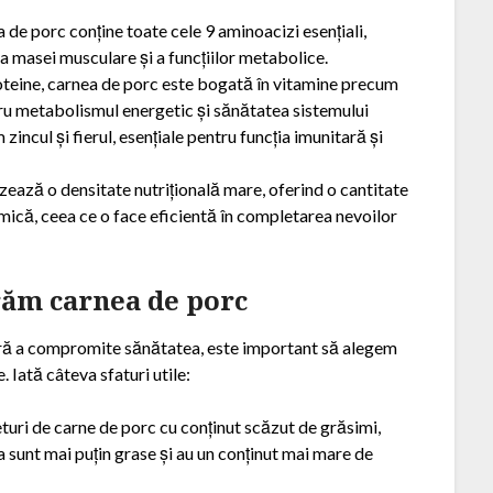
de porc conține toate cele 9 aminoacizi esențiali,
a masei musculare și a funcțiilor metabolice.
teine, carnea de porc este bogată în vitamine precum
tru metabolismul energetic și sănătatea sistemului
ncul și fierul, esențiale pentru funcția imunitară și
ează o densitate nutrițională mare, oferind o cantitate
v mică, ceea ce o face eficientă în completarea nevoilor
răm carnea de porc
fără a compromite sănătatea, este important să alegem
 Iată câteva sfaturi utile:
turi de carne de porc cu conținut scăzut de grăsimi,
 sunt mai puțin grase și au un conținut mai mare de