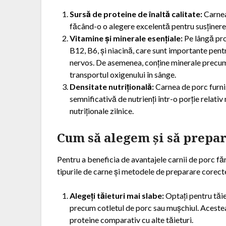
Sursă de proteine de înaltă calitate:
Carnea 
făcând-o o alegere excelentă pentru susținere
Vitamine și minerale esențiale:
Pe lângă pro
B12, B6, și niacină, care sunt importante pen
nervos. De asemenea, conține minerale precum zi
transportul oxigenului în sânge.
Densitate nutrițională:
Carnea de porc furniz
semnificativă de nutrienți într-o porție relati
nutriționale zilnice.
Cum să alegem și să prepa
Pentru a beneficia de avantajele carnii de porc 
tipurile de carne și metodele de preparare corecte.
Alegeți tăieturi mai slabe:
Optați pentru tăie
precum cotletul de porc sau mușchiul. Acestea
proteine comparativ cu alte tăieturi.