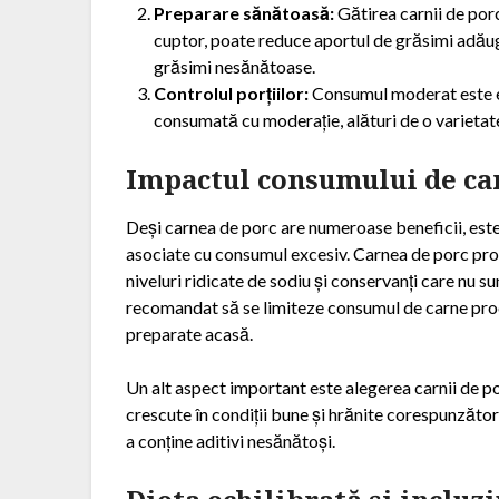
Preparare sănătoasă:
Gătirea carnii de porc
cuptor, poate reduce aportul de grăsimi adăuga
grăsimi nesănătoase.
Controlul porțiilor:
Consumul moderat este ese
consumată cu moderație, alături de o varietate 
Impactul consumului de car
Deși carnea de porc are numeroase beneficii, este 
asociate cu consumul excesiv. Carnea de porc pro
niveluri ridicate de sodiu și conservanți care nu s
recomandat să se limiteze consumul de carne proc
preparate acasă.
Un alt aspect important este alegerea carnii de po
crescute în condiții bune și hrănite corespunzător 
a conține aditivi nesănătoși.