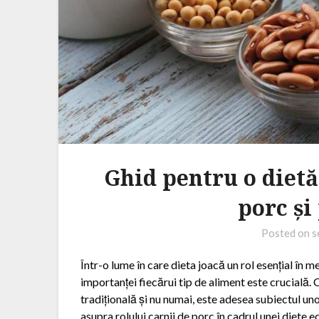
Ghid pentru o dietă
porc și
Posted on
s
Într-o lume în care dieta joacă un rol esențial în 
importanței fiecărui tip de aliment este crucială. 
tradițională și nu numai, este adesea subiectul uno
asupra rolului carnii de porc în cadrul unei diete e