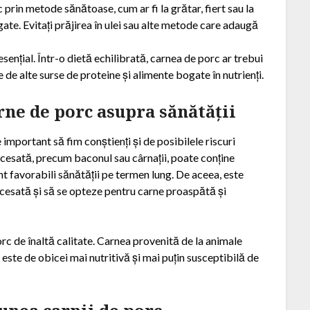
 prin metode sănătoase, cum ar fi la grătar, fiert sau la
te. Evitați prăjirea în ulei sau alte metode care adaugă
nțial. Într-o dietă echilibrată, carnea de porc ar trebui
de alte surse de proteine și alimente bogate în nutrienți.
ne de porc asupra sănătății
important să fim conștienți și de posibilele riscuri
cesată, precum baconul sau cârnații, poate conține
unt favorabili sănătății pe termen lung. De aceea, este
esată și să se opteze pentru carne proaspătă și
rc de înaltă calitate. Carnea provenită de la animale
este de obicei mai nutritivă și mai puțin susceptibilă de