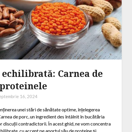
 echilibrată: Carnea de
 proteinele
eptembrie 16, 2024
menținerea unei stări de sănătate optime, înțelegerea
Carnea de porc, un ingredient des întâlnit în bucătăria
r discuții contradictorii. În acest ghid, ne vom concentra
chilibrate, cu accent pe aportul său de proteine și