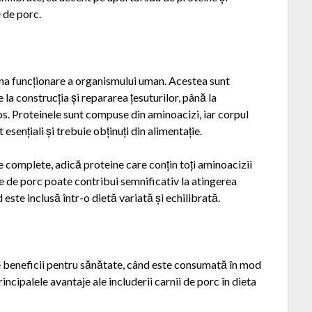
 de porc.
una funcționare a organismului uman. Acestea sunt
la construcția și repararea țesuturilor, până la
rvos. Proteinele sunt compuse din aminoacizi, iar corpul
esențiali și trebuie obținuți din alimentație.
 complete, adică proteine care conțin toți aminoacizii
e de porc poate contribui semnificativ la atingerea
 este inclusă într-o dietă variată și echilibrată.
e beneficii pentru sănătate, când este consumată în mod
ncipalele avantaje ale includerii carnii de porc în dieta