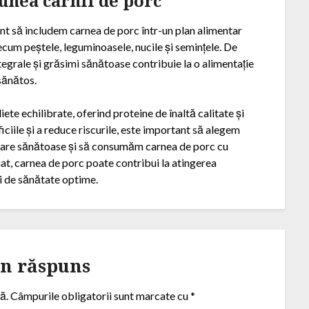
iunea carnii de porc
ant să includem carnea de porc într-un plan alimentar
recum peștele, leguminoasele, nucile și semințele. De
egrale și grăsimi sănătoase contribuie la o alimentație
 sănătos.
ete echilibrate, oferind proteine de înaltă calitate și
ficiile și a reduce riscurile, este important să alegem
rare sănătoase și să consumăm carnea de porc cu
at, carnea de porc poate contribui la atingerea
ri de sănătate optime.
un răspuns
ă.
Câmpurile obligatorii sunt marcate cu
*