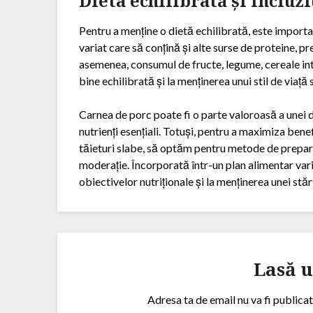
Dieta echilibrată și incluz
Pentru a menține o dietă echilibrată, este import
variat care să conțină și alte surse de proteine, p
asemenea, consumul de fructe, legume, cereale int
bine echilibrată și la menținerea unui stil de viață
Carnea de porc poate fi o parte valoroasă a unei di
nutrienți esențiali. Totuși, pentru a maximiza bene
tăieturi slabe, să optăm pentru metode de prepa
moderație. Încorporată într-un plan alimentar vari
obiectivelor nutriționale și la menținerea unei stă
Lasă 
Adresa ta de email nu va fi publicat