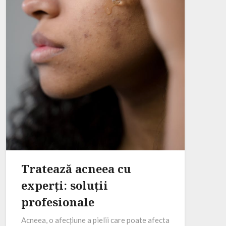
Tratează acneea cu
experți: soluții
profesionale
Acneea, o afecțiune a pielii care poate afecta