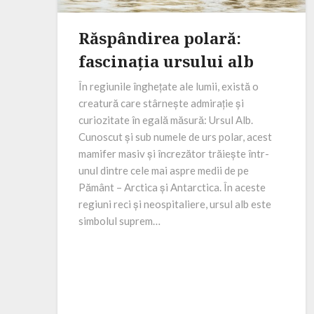
Răspândirea polară:
fascinația ursului alb
În regiunile înghețate ale lumii, există o
creatură care stârnește admirație și
curiozitate în egală măsură: Ursul Alb.
Cunoscut și sub numele de urs polar, acest
mamifer masiv și încrezător trăiește într-
unul dintre cele mai aspre medii de pe
Pământ – Arctica și Antarctica. În aceste
regiuni reci și neospitaliere, ursul alb este
simbolul suprem…