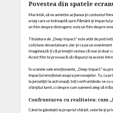
Povestea din spatele ecran
Mai întâi, să ne amintim acțiunea și contextul fi
uriaș care se îndreaptă spre Pământ și impactul pe
un film despre distrugere; este un film despre omeni
Titulatura de „Deep Impact” este atât de potrivit
coliziune devastatoare, dar și ca pe un eveniment
Imaginează-ți că primești vestea că mai ai doar câ
Acest film te provoacă să răspunzi la aceste între
În scenele sale emoționante, „Deep Impact” nu prez
impactul emoțional asupra personajelor. Tu, ca priv
la jurnaliști la astronauți, toți confruntându-se cu
sfârșitul lumii, ci despre cum oamenii aleg să trăi
Confruntarea cu realitatea: cum „
Când te gândești la propriul sfârșit, valorile și pr