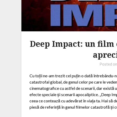
Deep Impact: un film 
aprec
Posted o
Cu toții ne-am trezit cel puțin o dată întrebându-n
catastrofal global, de genul celor pe care le vede
cinematografice cu astfel de scenarii, dar există
efecte speciale și scenarii apocaliptice. „Deep Im
ceea ce contează cu adevărat în viața ta. Hai să
piesă de referință în genul filmelor catastrofă și 