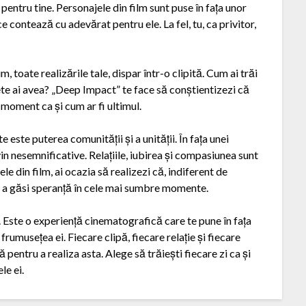
pentru tine. Personajele din film sunt puse în fața unor
ce contează cu adevărat pentru ele. La fel, tu, ca privitor,
 toate realizările tale, dispar într-o clipită. Cum ai trăi
ete ai avea? „Deep Impact” te face să conștientizezi că
 moment ca și cum ar fi ultimul.
 este puterea comunității și a unității. În fața unei
in nesemnificative. Relațiile, iubirea și compasiunea sunt
e din film, ai ocazia să realizezi că, indiferent de
de a găsi speranță în cele mai sumbre momente.
 Este o experiență cinematografică care te pune în fața
 frumusețea ei. Fiecare clipă, fiecare relație și fiecare
entru a realiza asta. Alege să trăiești fiecare zi ca și
le ei.