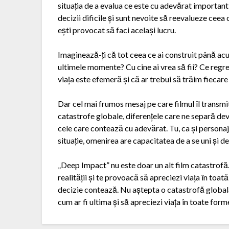
situația de a evalua ce este cu adevărat important 
decizii dificile și sunt nevoite să reevalueze ceea 
ești provocat să faci același lucru.
Imaginează-ți că tot ceea ce ai construit până acum,
ultimele momente? Cu cine ai vrea să fii? Ce regr
viața este efemeră și că ar trebui să trăim fiecare
Dar cel mai frumos mesaj pe care filmul îl transmite
catastrofe globale, diferențele care ne separă dev
cele care contează cu adevărat. Tu, ca și personajel
situație, omenirea are capacitatea de a se uni și 
„Deep Impact” nu este doar un alt film catastrofă.
realității și te provoacă să apreciezi viața în toată
decizie contează. Nu aștepta o catastrofă globală p
cum ar fi ultima și să apreciezi viața în toate forme