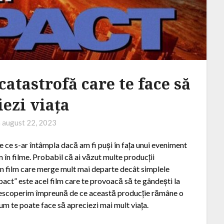
catastrofă care te face să
iezi viața
n
august 22, 2023
e ce s-ar întâmpla dacă am fi puși în fața unui eveniment
m în filme. Probabil că ai văzut multe producții
 un film care merge mult mai departe decât simplele
pact” este acel film care te provoacă să te gândești la
 descoperim împreună de ce această producție rămâne o
cum te poate face să apreciezi mai mult viața.