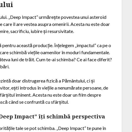
ului
lmului. „Deep Impact” urmărește povestea unui asteroid
 care îl are vestea asupra omenirii. Acesta nu este doar
re, sacrificiu, iubire și resursivitate.
ă pentru această producție. Înțelegem „impactul” ca pe o
 care schimbă viețile oamenilor în moduri fundamentale.
teva luni de trăit. Cum te-ai schimba? Ce ai face diferit?
bări.
intă doar distrugerea fizică a Pământului, ci și
itor, ești introdus în viețile a nenumărate persoane, de
 sfârșitul iminent. Acesta nu este doar un film despre
ască când se confruntă cu sfârșitul.
Deep Impact” îți schimbă perspectiva
ioritățile tale se pot schimba. „Deep Impact” te pune în