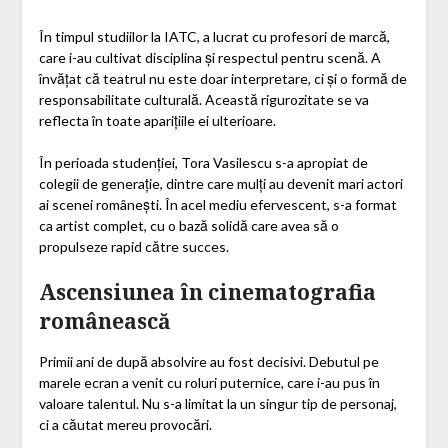
În timpul studiilor la IATC, a lucrat cu profesori de marcă,
care i-au cultivat disciplina și respectul pentru scenă. A
învățat că teatrul nu este doar interpretare, ci și o formă de
responsabilitate culturală. Această rigurozitate se va
reflecta în toate aparițiile ei ulterioare.
În perioada studenției, Tora Vasilescu s-a apropiat de
colegii de generație, dintre care mulți au devenit mari actori
ai scenei românești. În acel mediu efervescent, s-a format
ca artist complet, cu o bază solidă care avea să o
propulseze rapid către succes.
Ascensiunea în cinematografia
românească
Primii ani de după absolvire au fost decisivi. Debutul pe
marele ecran a venit cu roluri puternice, care i-au pus în
valoare talentul. Nu s-a limitat la un singur tip de personaj,
ci a căutat mereu provocări.