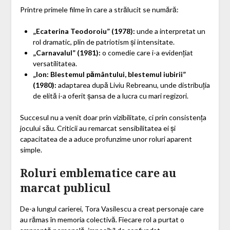
Printre primele filme în care a strălucit se numără:
„Ecaterina Teodoroiu” (1978):
unde a interpretat un
rol dramatic, plin de patriotism și intensitate.
„Carnavalul” (1981):
o comedie care i-a evidențiat
versatilitatea.
„Ion: Blestemul pământului, blestemul iubirii”
(1980):
adaptarea după Liviu Rebreanu, unde distribuția
de elită i-a oferit șansa de a lucra cu mari regizori.
Succesul nu a venit doar prin vizibilitate, ci prin consistența
jocului său. Criticii au remarcat sensibilitatea ei și
capacitatea de a aduce profunzime unor roluri aparent
simple.
Roluri emblematice care au
marcat publicul
De-a lungul carierei, Tora Vasilescu a creat personaje care
au rămas în memoria colectivă. Fiecare rol a purtat o