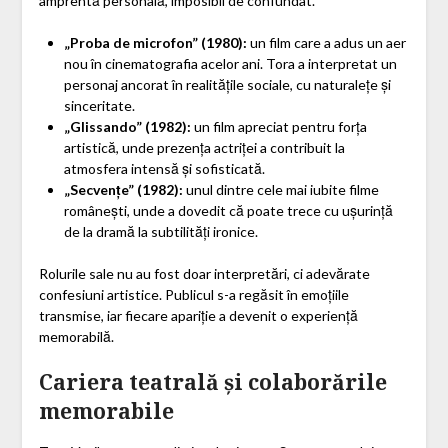
amprentă personală, imposibil de confundat.
„Proba de microfon” (1980):
un film care a adus un aer
nou în cinematografia acelor ani. Tora a interpretat un
personaj ancorat în realitățile sociale, cu naturalețe și
sinceritate.
„Glissando” (1982):
un film apreciat pentru forța
artistică, unde prezența actriței a contribuit la
atmosfera intensă și sofisticată.
„Secvențe” (1982):
unul dintre cele mai iubite filme
românești, unde a dovedit că poate trece cu ușurință
de la dramă la subtilități ironice.
Rolurile sale nu au fost doar interpretări, ci adevărate
confesiuni artistice. Publicul s-a regăsit în emoțiile
transmise, iar fiecare apariție a devenit o experiență
memorabilă.
Cariera teatrală și colaborările
memorabile