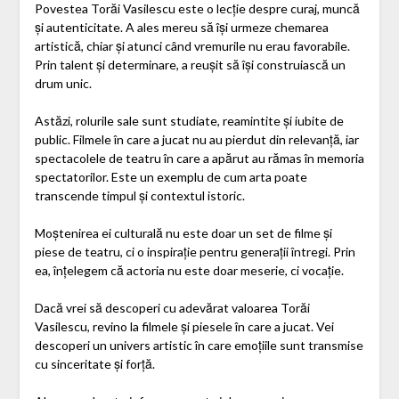
Povestea Torăi Vasilescu este o lecție despre curaj, muncă
și autenticitate. A ales mereu să își urmeze chemarea
artistică, chiar și atunci când vremurile nu erau favorabile.
Prin talent și determinare, a reușit să își construiască un
drum unic.
Astăzi, rolurile sale sunt studiate, reamintite și iubite de
public. Filmele în care a jucat nu au pierdut din relevanță, iar
spectacolele de teatru în care a apărut au rămas în memoria
spectatorilor. Este un exemplu de cum arta poate
transcende timpul și contextul istoric.
Moștenirea ei culturală nu este doar un set de filme și
piese de teatru, ci o inspirație pentru generații întregi. Prin
ea, înțelegem că actoria nu este doar meserie, ci vocație.
Dacă vrei să descoperi cu adevărat valoarea Torăi
Vasilescu, revino la filmele și piesele în care a jucat. Vei
descoperi un univers artistic în care emoțiile sunt transmise
cu sinceritate și forță.