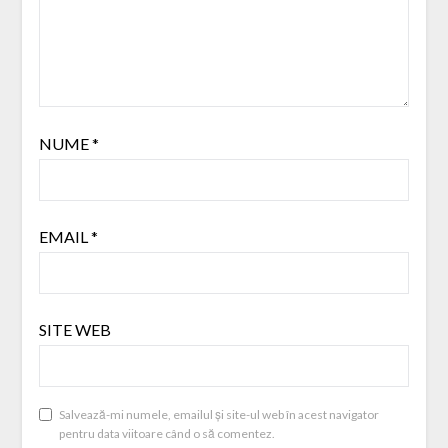
NUME
*
EMAIL
*
SITE WEB
Salvează-mi numele, emailul și site-ul web în acest navigator
pentru data viitoare când o să comentez.