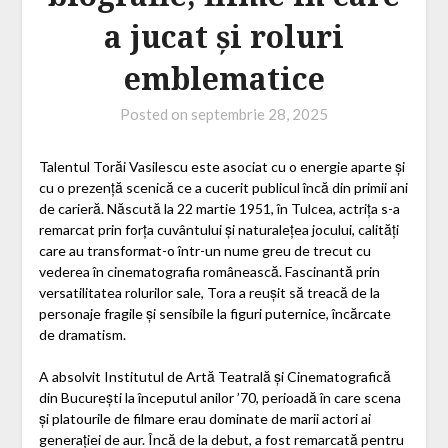
a jucat și roluri
emblematice
Posted on
septembrie 28, 2025
Talentul Torăi Vasilescu este asociat cu o energie aparte și
cu o prezență scenică ce a cucerit publicul încă din primii ani
de carieră. Născută la 22 martie 1951, în Tulcea, actrița s-a
remarcat prin forța cuvântului și naturalețea jocului, calități
care au transformat-o într-un nume greu de trecut cu
vederea în cinematografia românească. Fascinantă prin
versatilitatea rolurilor sale, Tora a reușit să treacă de la
personaje fragile și sensibile la figuri puternice, încărcate
de dramatism.
A absolvit Institutul de Artă Teatrală și Cinematografică
din București la începutul anilor ’70, perioadă în care scena
și platourile de filmare erau dominate de marii actori ai
generației de aur. Încă de la debut, a fost remarcată pentru