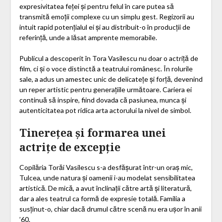
expresivitatea feței și pentru felul în care putea să
transmită emoții complexe cu un simplu gest. Regizorii au
intuit rapid potențialul ei și au distribuit-o în producții de
referință, unde a lăsat amprente memorabile.
Publicul a descoperit în Tora Vasilescu nu doar o actriță de
film, ci și o voce distinctă a teatrului românesc. În rolurile
sale, a adus un amestec unic de delicatețe și forță, devenind
un reper artistic pentru generațiile următoare. Cariera ei
continuă să inspire, fiind dovada că pasiunea, munca și
autenticitatea pot ridica arta actorului la nivel de simbol.
Tinerețea și formarea unei
actrițe de excepție
Copilăria Torăi Vasilescu s-a desfășurat într-un oraș mic,
Tulcea, unde natura și oamenii i-au modelat sensibilitatea
artistică. De mică, a avut înclinații către artă și literatură,
dar a ales teatrul ca formă de expresie totală. Familia a
susținut-o, chiar dacă drumul către scenă nu era ușor în anii
’60.