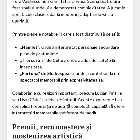
Tora Vasilescu nu s-a limitat la cinema. Scena teatrului a
fost spațiul unde și-a demonstrat complexitatea. A jucat în
spectacole clasice, dar și moderne, adaptându-se cu
ușurință.
Printre piesele notabile în care a fost distribuită se află:
„Hamlet”
, unde a interpretat personaje secundare
pline de profunzime.
„Trei surori” de Cehov,
unde a adus delicatețe și
intensitate.
„Furtuna” de Shakespeare
, unde a contribuit la un
spectacol memorabil prin expresivitatea sa.
Colaborările cu regizori importanți, precum Lucian Pintilie
sau Liviu Ciulei, au fost definitorii. Aceste experiențe i-au
consolidat reputația de actriță completă, capabilă să ofere
interpretări memorabile indiferent de mediu.
Premii, recunoaștere și
moștenirea artistică