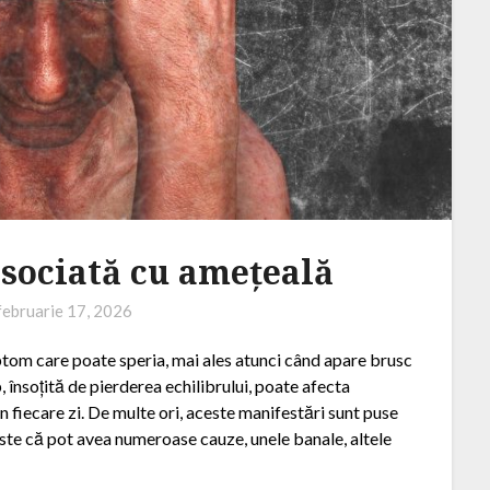
sociată cu amețeală
februarie 17, 2026
tom care poate speria, mai ales atunci când apare brusc
, însoțită de pierderea echilibrului, poate afecta
in fiecare zi. De multe ori, aceste manifestări sunt puse
 este că pot avea numeroase cauze, unele banale, altele