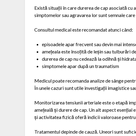
Există situații în care durerea de cap asociată cu
simptomelor sau agravarea lor sunt semnale care 
Consultul medical este recomandat atunci când:
episoadele apar frecvent sau devin mai intens
amețeala este însoțită de leșin sau tulburări d
durerea de cap nu cedează la odihnă și hidrat
simptomele apar după un traumatism
Medicul poate recomanda analize de sânge pentru a 
În unele cazuri sunt utile investigații imagistice sa
Monitorizarea tensiunii arteriale este o etapă imp
amețeală și durere de cap. Un alt aspect esențial est
și activitatea fizică oferă indicii valoroase pentru
Tratamentul depinde de cauză. Uneori sunt suficie