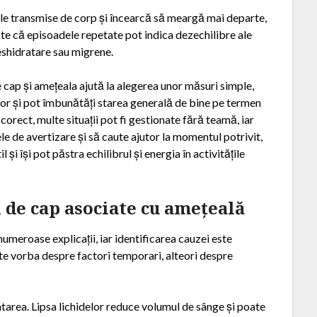
lele transmise de corp și încearcă să meargă mai departe,
ste că episoadele repetate pot indica dezechilibre ale
deshidratare sau migrene.
 cap și amețeala ajută la alegerea unor măsuri simple,
lor și pot îmbunătăți starea generală de bine pe termen
corect, multe situații pot fi gestionate fără teamă, iar
 de avertizare și să caute ajutor la momentul potrivit,
 și își pot păstra echilibrul și energia în activitățile
 de cap asociate cu amețeală
meroase explicații, iar identificarea cauzei este
este vorba despre factori temporari, alteori despre
tarea. Lipsa lichidelor reduce volumul de sânge și poate