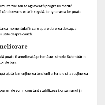
i multe zile sau se agravează progresiv merită
 când ceva nu este în regulă, iar ignorarea lor poate
area momentului în care apare durerea de cap, a
cii utile despre cauză.
ameliorare
ală poate fi ameliorată prin măsuri simple. Schimbările
tor de bun.
ă ajută la menținerea tensiunii arteriale și la susținerea
program de somn constant stabilizează organismul și