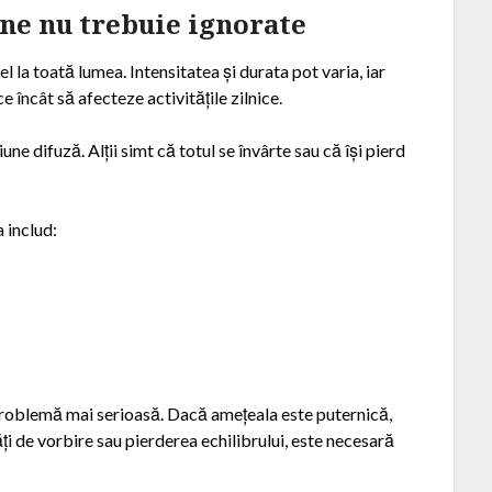
ne nu trebuie ignorate
 la toată lumea. Intensitatea și durata pot varia, iar
 încât să afecteze activitățile zilnice.
ne difuză. Alții simt că totul se învârte sau că își pierd
 includ:
o problemă mai serioasă. Dacă amețeala este puternică,
ăți de vorbire sau pierderea echilibrului, este necesară