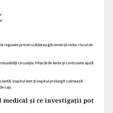
or
er
ele regulate previn scăderea glicemiei și reduc riscul de
mbunătăți circulația. Mișcările lente și controlate ajută
ientă. Inspirul lent și expirul prelungit calmează
 de cap.
 medical și ce investigații pot