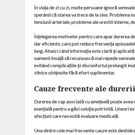
În viața de zi cu zi, multe persoane ignoră semna
sperând că starea va trece de la sine. Problema e
tensiunii arteriale, probleme ale urechii interne, 
Înțelegerea motivelor pentru care apar durerea de
dar eficiente, care pot reduce frecvența episoade
lung. Atunci când informația este clară și aplicată 
oamenii învață să recunoască mai repede semnalele
evitând complicațiile și disconfortul prelungit inutil
zilnice obișnuite fără efort suplimentar.
Cauze frecvente ale durerii
Durerea de cap asociată cu amețeală poate avea nu
esențială pentru a găsi soluția potrivită. Uneori 
afecțiuni care necesită evaluare medicală.
Una dintre cele mai frecvente cauze este deshidra