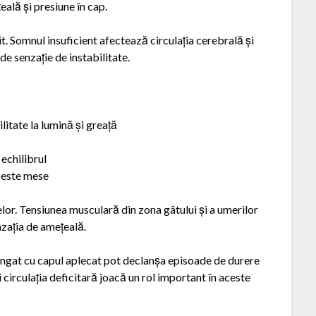
ală și presiune în cap.
t. Somnul insuficient afectează circulația cerebrală și
de senzație de instabilitate.
itate la lumină și greață
 echilibrul
 peste mese
elor. Tensiunea musculară din zona gâtului și a umerilor
nzația de amețeală.
lungat cu capul aplecat pot declanșa episoade de durere
 circulația deficitară joacă un rol important în aceste