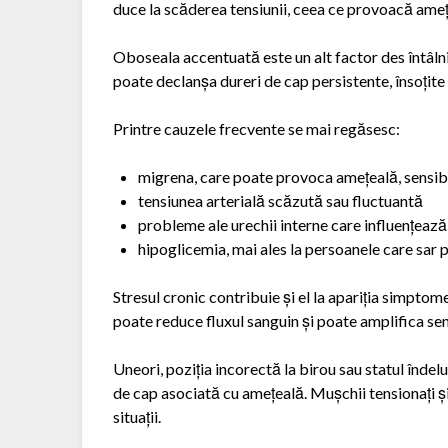
duce la scăderea tensiunii, ceea ce provoacă amețe
Oboseala accentuată este un alt factor des întâlni
poate declanșa dureri de cap persistente, însoțite 
Printre cauzele frecvente se mai regăsesc:
migrena, care poate provoca amețeală, sensibil
tensiunea arterială scăzută sau fluctuantă
probleme ale urechii interne care influențează
hipoglicemia, mai ales la persoanele care sar
Stresul cronic contribuie și el la apariția simptom
poate reduce fluxul sanguin și poate amplifica se
Uneori, poziția incorectă la birou sau statul înde
de cap asociată cu amețeală. Mușchii tensionați și
situații.