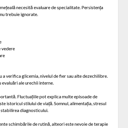
 amețeală necesită evaluare de specialitate. Persistența
nu trebuie ignorate.
e
e vedere
are
verifica glicemia, nivelul de fier sau alte dezechilibre.
u evaluări ale urechii interne.
ortantă. Fluctuațiile pot explica multe episoade de
e istoricul stilului de viață. Somnul, alimentația, stresul
 stabilirea diagnosticului.
nte schimbările de rutină, alteori este nevoie de terapie