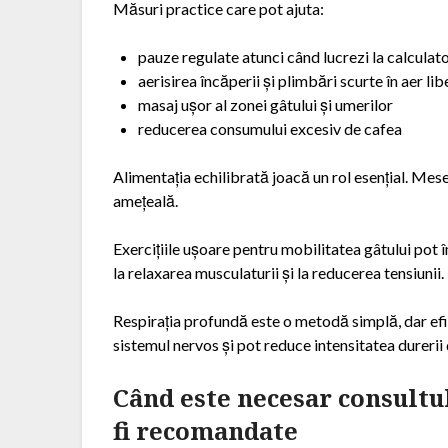
Măsuri practice care pot ajuta:
pauze regulate atunci când lucrezi la calculat
aerisirea încăperii și plimbări scurte în aer lib
masaj ușor al zonei gâtului și umerilor
reducerea consumului excesiv de cafea
Alimentația echilibrată joacă un rol esențial. Mes
amețeală.
Exercițiile ușoare pentru mobilitatea gâtului pot î
la relaxarea musculaturii și la reducerea tensiunii.
Respirația profundă este o metodă simplă, dar efic
sistemul nervos și pot reduce intensitatea durerii
Când este necesar consultul
fi recomandate