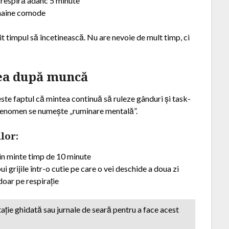
 respiră adânc 5 minute
 haine comode
it timpul să încetinească. Nu are nevoie de mult timp, ci
tea după muncă
este faptul că mintea continuă să ruleze gânduri și task-
t fenomen se numește „ruminare mentală”.
lor:
rin minte timp de 10 minute
ui grijile într-o cutie pe care o vei deschide a doua zi
oar pe respirație
itație ghidată sau jurnale de seară pentru a face acest