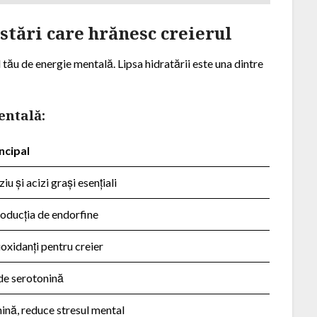
ustări care hrănesc creierul
l tău de energie mentală. Lipsa hidratării este una dintre
entală:
ncipal
u și acizi grași esențiali
oducția de endorfine
oxidanți pentru creier
 de serotonină
nină, reduce stresul mental