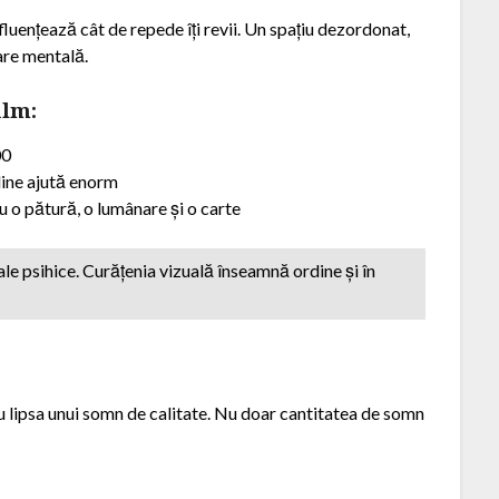
fluențează cât de repede îți revii. Un spațiu dezordonat,
zare mentală.
alm:
00
dine ajută enorm
u o pătură, o lumânare și o carte
le psihice. Curățenia vizuală înseamnă ordine și în
 lipsa unui somn de calitate. Nu doar cantitatea de somn