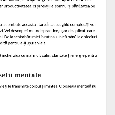
 productivitatea, ci și relațiile, somnul și sănătatea pe
tru a combate această stare. În acest ghid complet, îți voi
 zi. Vei descoperi metode practice, ușor de aplicat, care
al. De la schimbări mici în rutina zilnică până la obiceiuri
ită pentru a-ți ușura viața.
închei ziua cu mai mult calm, claritate și energie pentru
selii mentale
are ți le transmite corpul și mintea. Oboseala mentală nu
e