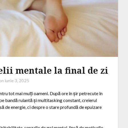
lii mentale la final de zi
 on
iunie 3, 2025
ntru tot mai mulți oameni. După ore în șir petrecute în
e pe bandă rulantă și multitasking constant, creierul
să de energie, ci despre o stare profundă de epuizare
ritabilitate, senzație de gol mental, lipsă de motivație