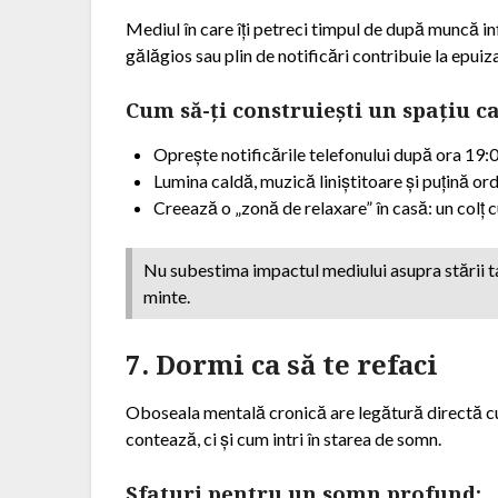
Mediul în care îți petreci timpul de după muncă in
gălăgios sau plin de notificări contribuie la epui
Cum să-ți construiești un spațiu c
Oprește notificările telefonului după ora 19:
Lumina caldă, muzică liniștitoare și puțină or
Creează o „zonă de relaxare” în casă: un colț c
Nu subestima impactul mediului asupra stării ta
minte.
7. Dormi ca să te refaci
Oboseala mentală cronică are legătură directă cu
contează, ci și cum intri în starea de somn.
Sfaturi pentru un somn profund: