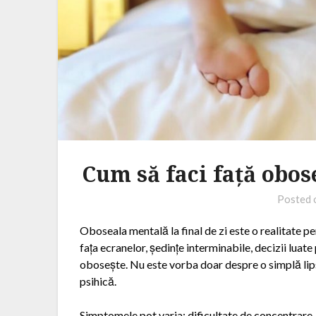
Cum să faci față obose
Posted
Oboseala mentală la final de zi este o realitate pe
fața ecranelor, ședințe interminabile, decizii luat
obosește. Nu este vorba doar despre o simplă lip
psihică.
Simptomele pot varia: dificultate de concentrare, i