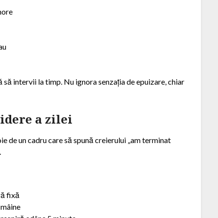
inore
eau
ă intervii la timp. Nu ignora senzația de epuizare, chiar
idere a zilei
voie de un cadru care să spună creierului „am terminat
.
ră fixă
u mâine