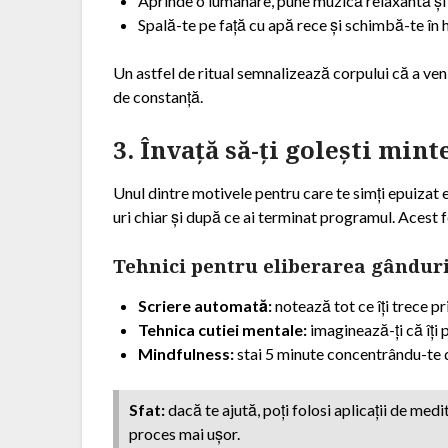
Aprinde o lumânare, pune muzică relaxantă și
Spală-te pe față cu apă rece și schimbă-te în
Un astfel de ritual semnalizează corpului că a ven
de constanță.
3. Învață să-ți golești min
Unul dintre motivele pentru care te simți epuizat 
uri chiar și după ce ai terminat programul. Aces
Tehnici pentru eliberarea gânduri
Scriere automată:
notează tot ce îți trece p
Tehnica cutiei mentale:
imaginează-ți că îți p
Mindfulness:
stai 5 minute concentrându-te d
Sfat:
dacă te ajută, poți folosi aplicații de med
proces mai ușor.