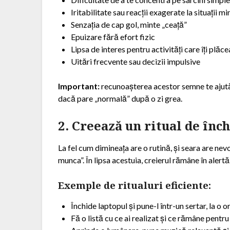
Iritabilitate sau reacții exagerate la situații m
Senzația de cap gol, minte „ceață”
Epuizare fără efort fizic
Lipsa de interes pentru activități care îți plăc
Uitări frecvente sau decizii impulsive
Important:
recunoașterea acestor semne te ajută s
dacă pare „normală” după o zi grea.
2. Creează un ritual de înch
La fel cum dimineața are o rutină, și seara are ne
munca”. În lipsa acestuia, creierul rămâne în alertă
Exemple de ritualuri eficiente:
Închide laptopul și pune-l într-un sertar, la o o
Fă o listă cu ce ai realizat și ce rămâne pentr