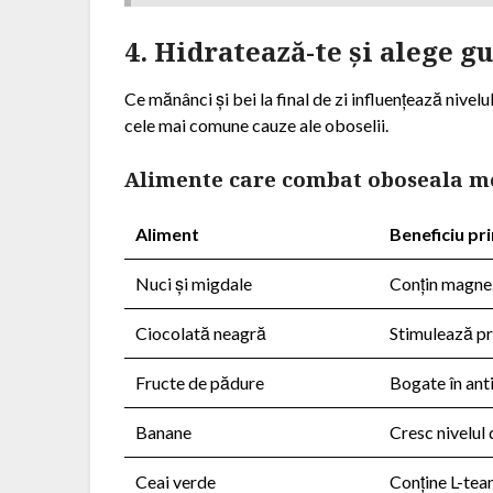
4. Hidratează-te și alege g
Ce mănânci și bei la final de zi influențează nivelu
cele mai comune cauze ale oboselii.
Alimente care combat oboseala m
Aliment
Beneficiu pri
Nuci și migdale
Conțin magnezi
Ciocolată neagră
Stimulează pr
Fructe de pădure
Bogate în anti
Banane
Cresc nivelul
Ceai verde
Conține L-tea