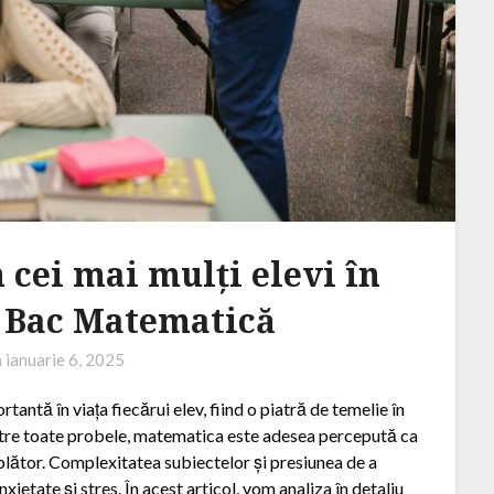
 cei mai mulți elevi în
a Bac Matematică
n
ianuarie 6, 2025
ntă în viața fiecărui elev, fiind o piatră de temelie în
intre toate probele, matematica este adesea percepută ca
âmplător. Complexitatea subiectelor și presiunea de a
etate și stres. În acest articol, vom analiza în detaliu