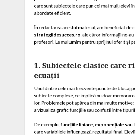
care sunt subiectele care pun cei mai mulți elevi 
abordate eficient.
În redactarea acestui material, am beneficiat de co
strategiidesucces.ro
, ale căror informații ne-a
profesori. Le mulțumim pentru sprijinul oferit și p
1. Subiectele clasice care ri
ecuații
Unul dintre cele mai frecvente puncte de blocaj p
subiecte complexe, ce implică nu doar memorarea 
lor. Problemele pot apărea din mai multe motive: la
a vizualiza grafic funcțiile sau confuzii între tipuril
De exemplu,
funcțiile liniare, exponențiale sau
care variabilele influențează rezultatul final. Ele