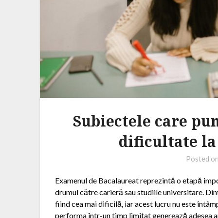
Subiectele care pun
dificultate l
Posted o
Examenul de Bacalaureat reprezintă o etapă importa
drumul către carieră sau studiile universitare. D
fiind cea mai dificilă, iar acest lucru nu este înt
performa într-un timp limitat generează adesea anxi