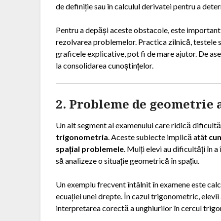
de definiție sau în calculul derivatei pentru a de
Pentru a depăși aceste obstacole, este important 
rezolvarea problemelor. Practica zilnică, testele s
graficele explicative, pot fi de mare ajutor. De as
la consolidarea cunoștințelor.
2. Probleme de geometrie a
Un alt segment al examenului care ridică dificultă
trigonometria
. Aceste subiecte implică atât
cun
spațial problemele
. Mulți elevi au dificultăți î
să analizeze o situație geometrică în spațiu.
Un exemplu frecvent întâlnit în examene este calc
ecuației unei drepte. În cazul trigonometric, elevii 
interpretarea corectă a unghiurilor în cercul trig