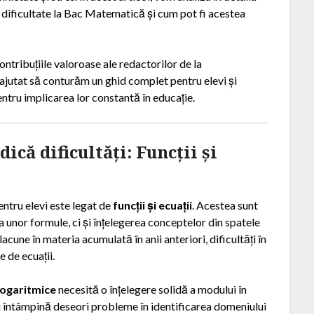
în dificultate la Bac Matematică și cum pot fi acestea
ntribuțiile valoroase ale redactorilor de la
u ajutat să conturăm un ghid complet pentru elevi și
entru implicarea lor constantă în educație.
dică dificultăți: Funcții și
entru elevi este legat de
funcții și ecuații
. Acestea sunt
unor formule, ci și înțelegerea conceptelor din spatele
cune în materia acumulată în anii anteriori, dificultăți în
e de ecuații.
 logaritmice
necesită o înțelegere solidă a modului în
vii întâmpină deseori probleme în identificarea domeniului