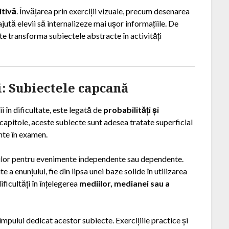
itivă
. Învățarea prin exerciții vizuale, precum desenarea
jută elevii să internalizeze mai ușor informațiile. De
ate transforma subiectele abstracte în activități
ci: Subiectele capcană
 în dificultate, este legată de
probabilități și
 capitole, aceste subiecte sunt adesea tratate superficial
ente în examen.
ăților pentru evenimente independente sau dependente.
e a enunțului, fie din lipsa unei baze solide în utilizarea
dificultăți în înțelegerea
mediilor, medianei sau a
pului dedicat acestor subiecte. Exercițiile practice și