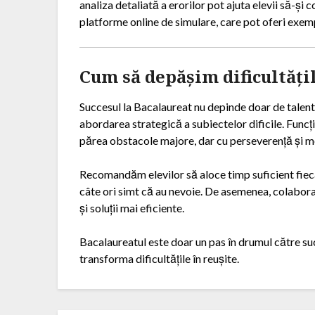
analiza detaliată a erorilor pot ajuta elevii să-și
platforme online de simulare, care pot oferi exemp
Cum să depășim dificultăți
Succesul la Bacalaureat nu depinde doar de talent 
abordarea strategică a subiectelor dificile. Funcții
părea obstacole majore, dar cu perseverență și met
Recomandăm elevilor să aloce timp suficient fiecă
câte ori simt că au nevoie. De asemenea, colabor
și soluții mai eficiente.
Bacalaureatul este doar un pas în drumul către suc
transforma dificultățile în reușite.