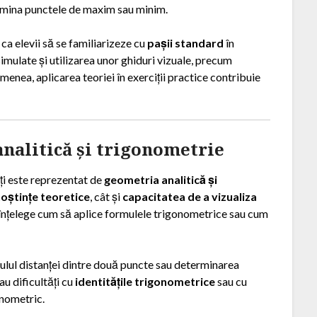
termina punctele de maxim sau minim.
ca elevii să se familiarizeze cu
pașii standard
în
imulate și utilizarea unor ghiduri vizuale, precum
emenea, aplicarea teoriei în exerciții practice contribuie
nalitică și trigonometrie
ți este reprezentat de
geometria analitică și
oștințe teoretice
, cât și
capacitatea de a vizualiza
n a înțelege cum să aplice formulele trigonometrice sau cum
ulul distanței dintre două puncte sau determinarea
au dificultăți cu
identitățile trigonometrice
sau cu
onometric.