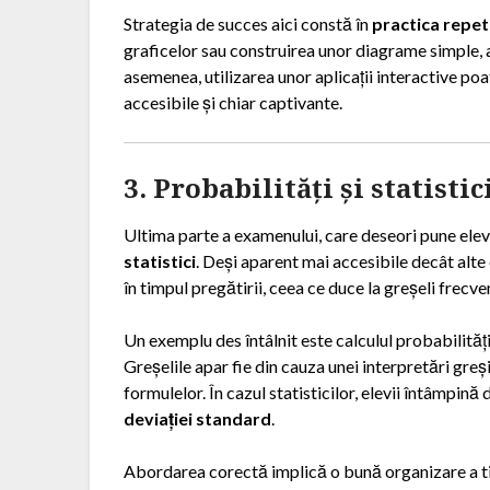
Strategia de succes aici constă în
practica repet
graficelor sau construirea unor diagrame simple, a
asemenea, utilizarea unor aplicații interactive po
accesibile și chiar captivante.
3. Probabilități și statisti
Ultima parte a examenului, care deseori pune elevii
statistici
. Deși aparent mai accesibile decât alte
în timpul pregătirii, ceea ce duce la greșeli frecv
Un exemplu des întâlnit este calculul probabilit
Greșelile apar fie din cauza unei interpretări greșit
formulelor. În cazul statisticilor, elevii întâmpină 
deviației standard
.
Abordarea corectă implică o bună organizare a tim