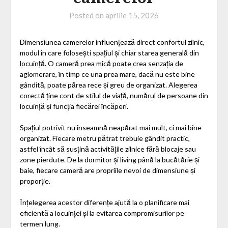
Posted on
aprilie 15, 2026
Dimensiunea camerelor influențează direct confortul zilnic,
modul în care folosești spațiul și chiar starea generală din
locuință. O cameră prea mică poate crea senzația de
aglomerare, în timp ce una prea mare, dacă nu este bine
gândită, poate părea rece și greu de organizat. Alegerea
corectă ține cont de stilul de viață, numărul de persoane din
locuință și funcția fiecărei încăperi.
Spațiul potrivit nu înseamnă neapărat mai mult, ci mai bine
organizat. Fiecare metru pătrat trebuie gândit practic,
astfel încât să susțină activitățile zilnice fără blocaje sau
zone pierdute. De la dormitor și living până la bucătărie și
baie, fiecare cameră are propriile nevoi de dimensiune și
proporție.
Înțelegerea acestor diferențe ajută la o planificare mai
eficientă a locuinței și la evitarea compromisurilor pe
termen lung.