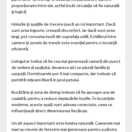
proporționate între ele, astfel încât circulația să fie naturală
și logică.
Holurile și spațiile de trecere joacă un rol important. Dacă
sunt prea înguste, creează disconfort, iar dacă sunt prea
largi, pot consuma inutil din suprafața utilă. Echilibrul între
camere și zonele de tranzit este esențial pentru o locuință
eficientă.
Livingul ar trebui să fie cea mai generoasă cameră din punct
de vedere al spațiului, deoarece aici se adună familia și
oaspeții. Dormitoarele pot fi mai compacte, dar trebuie să
permită mișcare liberă în jurul patului.
Bucătăria și zona de dining trebuie să fie aproape una de
cealaltă, pentru a reduce deplasările inutile. În locuințele
moderne, aceste spații sunt adesea conectate, ceea ce
influențează direct dimensiunea fiecăruia.
Un alt aspect important este lumina naturală. Camerele mai
mari au nevoie de ferestre mai generoase pentru a păstra