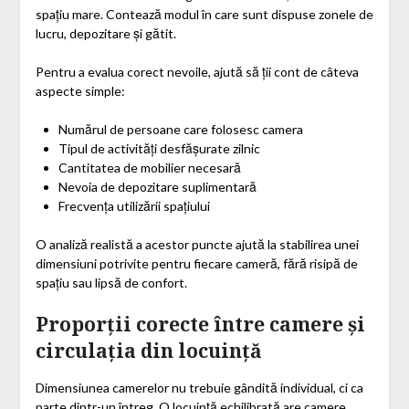
spațiu mare. Contează modul în care sunt dispuse zonele de
lucru, depozitare și gătit.
Pentru a evalua corect nevoile, ajută să ții cont de câteva
aspecte simple:
Numărul de persoane care folosesc camera
Tipul de activități desfășurate zilnic
Cantitatea de mobilier necesară
Nevoia de depozitare suplimentară
Frecvența utilizării spațiului
O analiză realistă a acestor puncte ajută la stabilirea unei
dimensiuni potrivite pentru fiecare cameră, fără risipă de
spațiu sau lipsă de confort.
Proporții corecte între camere și
circulația din locuință
Dimensiunea camerelor nu trebuie gândită individual, ci ca
parte dintr-un întreg. O locuință echilibrată are camere