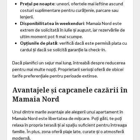
Prețul pe noapte
: uneori, ofertele mai ieftine ascund
costuri suplimentare pentru curățenie, parcare sau
lenjerii.
Disponibilitatea în weekenduri
: Mamaia Nord este
extrem de solicitată în iulie și august, iar rezervările de
ultim moment pot fi mai scumpe.
Opțiunile de plată
: verifică dacă este permisă plata cu
cardul și dacă se solicită garanție la check-in.
Dacă planifici un sejur mai lung, întreabă despre reducerea
pentru mai multe nopți. Proprietarii serioși oferă de obicei
tarife preferențiale pentru perioade extinse.
Avantajele și capcanele cazării în
Mamaia Nord
Unul dintre marile avantaje ale alegerii unui apartament în
Mamaia Nord este libertatea de mișcare. Poți găti, te poți
relaxa în propria terasă și ai spațiu suficient pentru întreaga
familie. În plus, zona oferă plaje late, curate și o atmosferă
modernă.