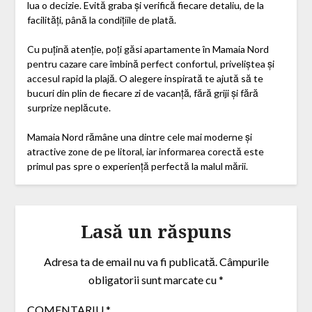
lua o decizie. Evită graba și verifică fiecare detaliu, de la
facilități, până la condițiile de plată.
Cu puțină atenție, poți găsi apartamente în Mamaia Nord
pentru cazare care îmbină perfect confortul, priveliștea și
accesul rapid la plajă. O alegere inspirată te ajută să te
bucuri din plin de fiecare zi de vacanță, fără griji și fără
surprize neplăcute.
Mamaia Nord rămâne una dintre cele mai moderne și
atractive zone de pe litoral, iar informarea corectă este
primul pas spre o experiență perfectă la malul mării.
Lasă un răspuns
Adresa ta de email nu va fi publicată.
Câmpurile
obligatorii sunt marcate cu
*
COMENTARIU
*