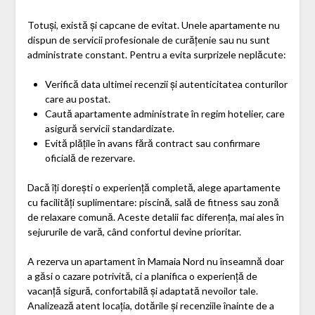
Totuși, există și capcane de evitat. Unele apartamente nu
dispun de servicii profesionale de curățenie sau nu sunt
administrate constant. Pentru a evita surprizele neplăcute:
Verifică data ultimei recenzii și autenticitatea conturilor
care au postat.
Caută apartamente administrate în regim hotelier, care
asigură servicii standardizate.
Evită plățile în avans fără contract sau confirmare
oficială de rezervare.
Dacă îți dorești o experiență completă, alege apartamente
cu facilități suplimentare: piscină, sală de fitness sau zonă
de relaxare comună. Aceste detalii fac diferența, mai ales în
sejururile de vară, când confortul devine prioritar.
A rezerva un apartament în Mamaia Nord nu înseamnă doar
a găsi o cazare potrivită, ci a planifica o experiență de
vacanță sigură, confortabilă și adaptată nevoilor tale.
Analizează atent locația, dotările și recenziile înainte de a