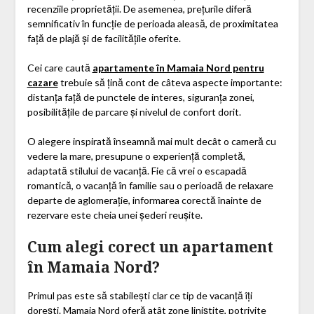
recenziile proprietății. De asemenea, prețurile diferă
semnificativ în funcție de perioada aleasă, de proximitatea
față de plajă și de facilitățile oferite.
Cei care caută
apartamente în Mamaia Nord pentru
cazare
trebuie să țină cont de câteva aspecte importante:
distanța față de punctele de interes, siguranța zonei,
posibilitățile de parcare și nivelul de confort dorit.
O alegere inspirată înseamnă mai mult decât o cameră cu
vedere la mare, presupune o experiență completă,
adaptată stilului de vacanță. Fie că vrei o escapadă
romantică, o vacanță în familie sau o perioadă de relaxare
departe de aglomerație, informarea corectă înainte de
rezervare este cheia unei șederi reușite.
Cum alegi corect un apartament
în Mamaia Nord?
Primul pas este să stabilești clar ce tip de vacanță îți
dorești. Mamaia Nord oferă atât zone liniștite, potrivite