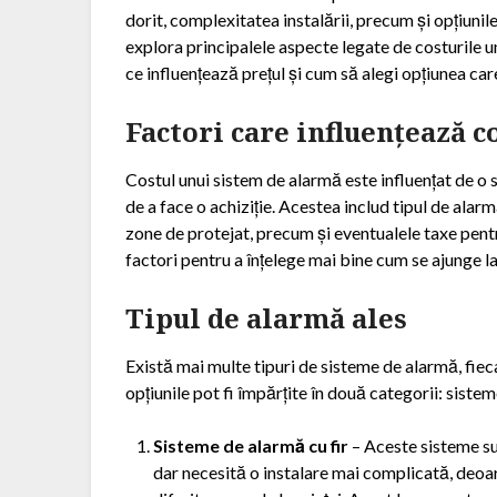
dorit, complexitatea instalării, precum și opțiuni
explora principalele aspecte legate de costurile u
ce influențează prețul și cum să alegi opțiunea car
Factori care influențează c
Costul unui sistem de alarmă este influențat de o s
de a face o achiziție. Acestea includ tipul de alar
zone de protejat, precum și eventualele taxe pent
factori pentru a înțelege mai bine cum se ajunge la 
Tipul de alarmă ales
Există mai multe tipuri de sisteme de alarmă, fiecar
opțiunile pot fi împărțite în două categorii: sistem
Sisteme de alarmă cu fir
– Aceste sisteme sun
dar necesită o instalare mai complicată, deoare