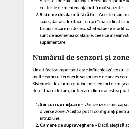
diferite zone ale locuinței. Acest lucru poate 
costurile de mentenanță pot fi mai scăzute.
Sisteme de alarmă fără fir
– Acestea sunt mai
scurt, dar au, de obicei, un preț mai ridicat la
birourile care nu doresc să efectueze modifică
sunt de asemenea scalabile, ceea ce înseamnă 
suplimentare.
Numărul de senzori și zone
Un alt factor important care influențează costul e
multe camere, feronerie sau puncte de acces care 
Sistemele de alarmă pot include senzori de mișca
detectoare de fum, iar fiecare dintre acestea poate
Senzori de mișcare
– Unii senzori sunt capa
diverse zone. Aceștia pot fi configurați pentr
intruziune.
Camere de supraveghere
– Dacă alegi să a