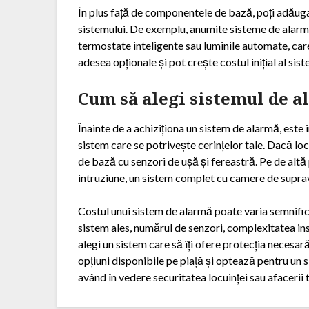
În plus față de componentele de bază, poți adăuga 
sistemului. De exemplu, anumite sisteme de alarmă
termostate inteligente sau luminile automate, care
adesea opționale și pot crește costul inițial al sist
Cum să alegi sistemul de a
Înainte de a achiziționa un sistem de alarmă, este i
sistem care se potrivește cerințelor tale. Dacă loc
de bază cu senzori de ușă și fereastră. Pe de altă
intruziune, un sistem complet cu camere de suprav
Costul unui sistem de alarmă poate varia semnificat
sistem ales, numărul de senzori, complexitatea ins
alegi un sistem care să îți ofere protecția necesa
opțiuni disponibile pe piață și optează pentru un 
având în vedere securitatea locuinței sau afacerii t