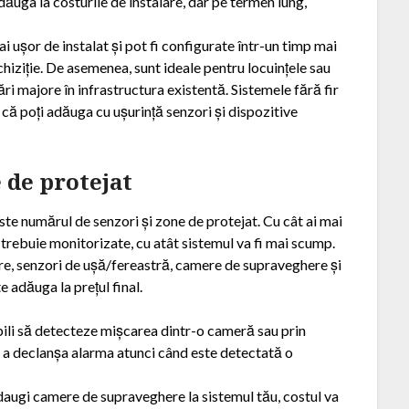
adăuga la costurile de instalare, dar pe termen lung,
 ușor de instalat și pot fi configurate într-un timp mai
 achiziție. De asemenea, sunt ideale pentru locuințele sau
ri majore în infrastructura existentă. Sistemele fără fir
că poți adăuga cu ușurință senzori și dispozitive
 de protejat
ste numărul de senzori și zone de protejat. Cu cât ai mai
trebuie monitorizate, cu atât sistemul va fi mai scump.
re, senzori de ușă/fereastră, camere de supraveghere și
 adăuga la prețul final.
bili să detecteze mișcarea dintr-o cameră sau prin
u a declanșa alarma atunci când este detectată o
daugi camere de supraveghere la sistemul tău, costul va