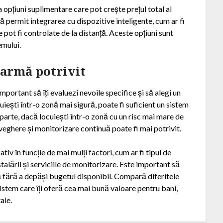
opțiuni suplimentare care pot crește prețul total al
 permit integrarea cu dispozitive inteligente, cum ar fi
 pot fi controlate de la distanță. Aceste opțiuni sunt
emului.
larmă potrivit
mportant să îți evaluezi nevoile specifice și să alegi un
uiești într-o zonă mai sigură, poate fi suficient un sistem
 parte, dacă locuiești într-o zonă cu un risc mai mare de
eghere și monitorizare continuă poate fi mai potrivit.
iv în funcție de mai mulți factori, cum ar fi tipul de
talării și serviciile de monitorizare. Este important să
ră fără a depăși bugetul disponibil. Compară diferitele
sistem care îți oferă cea mai bună valoare pentru bani,
ale.