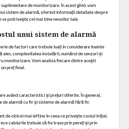
le suplimentare de monitorizare. În acest ghid, vom
nui sistem de alarmă, oferind informații detaliate despre
e se potrivește cel mai bine nevoilor tale.
ostul unui sistem de alarmă
erie de factori care trebuie luați în considerare înainte
mă ales, complexitatea instalării, numărul de senzori și
ru monitorizare. Vom analiza fiecare dintre acești
un preț final.
e având caracteristici și prețuri diferite. În general,
e de alarmă cu fir și sisteme de alarmă fără fir.
t de obicei mai ieftine în ceea ce privește costul inițial,
ce cablurile trebuie să fie trase prin pereți și prin