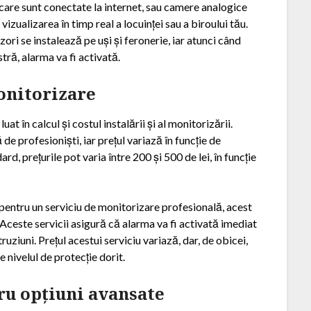
 care sunt conectate la internet, sau camere analogice
zualizarea în timp real a locuinței sau a biroului tău.
ori se instalează pe uși și feronerie, iar atunci când
tră, alarma va fi activată.
monitorizare
luat în calcul și costul instalării și al monitorizării.
de profesioniști, iar prețul variază în funcție de
d, prețurile pot varia între 200 și 500 de lei, în funcție
entru un serviciu de monitorizare profesională, acest
Aceste servicii asigură că alarma va fi activată imediat
ntruziuni. Prețul acestui serviciu variază, dar, de obicei,
de nivelul de protecție dorit.
ru opțiuni avansate