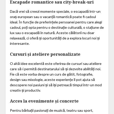
Escapade romantice sau city-break-uri
Dacă vrei să creezi momente speciale, o escapadă într-un
oraș european sau o vacanță romantică poate fi cadoul
ideal. În funcție de preferințele persoanei pentru care alegi
cadoul, poți opta pentru o destinație culturală, o stațiune de
lux sau o escapadă în natură. Aceste călătorii nu doar
relaxează, ci oferă și oportunități de a explora locuri noi și
interesante.
Cursuri și ateliere personalizate
O altă idee excelentă este oferirea de cursuri sau ateliere
care să-i permită destinatarului să-și dezvolte abilități noi.
Fie că este vorba despre un curs de gătit, fotografie,
design sau mixologie, aceste experiențe îl pot ajuta să
descopere noi pasiuni și să își petreacă timpul într-un mod
creativ și productiv.
Acces la evenimente și concerte
Pentru bărbații pasionați de muzică, teatru sau sport,