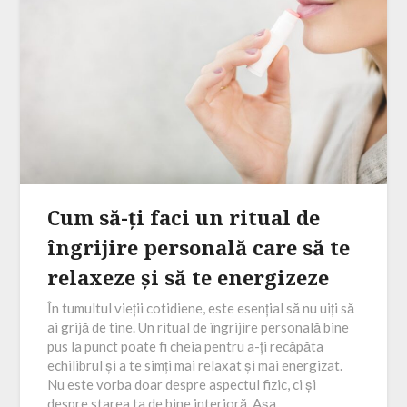
Cum să-ți faci un ritual de
îngrijire personală care să te
relaxeze și să te energizeze
În tumultul vieții cotidiene, este esențial să nu uiți să
ai grijă de tine. Un ritual de îngrijire personală bine
pus la punct poate fi cheia pentru a-ți recăpăta
echilibrul și a te simți mai relaxat și mai energizat.
Nu este vorba doar despre aspectul fizic, ci și
despre starea ta de bine interioră. Așa…